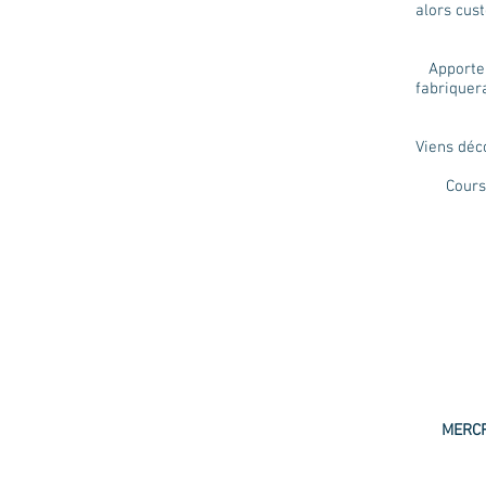
alors cus
Apporte u
fabriquer
Viens déco
Cours de 
MERC