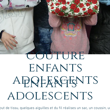
couture
enfants
adolescents
enfants
adolescents
ut de tissu, quelques aiguilles et du fil réalises un sac, un coussin, u